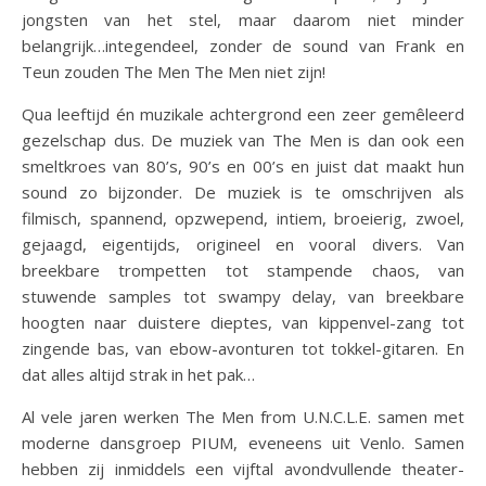
jongsten van het stel, maar daarom niet minder
belangrijk…integendeel, zonder de sound van Frank en
Teun zouden The Men The Men niet zijn!
Qua leeftijd én muzikale achtergrond een zeer gemêleerd
gezelschap dus. De muziek van The Men is dan ook een
smeltkroes van 80’s, 90’s en 00’s en juist dat maakt hun
sound zo bijzonder. De muziek is te omschrijven als
filmisch, spannend, opzwepend, intiem, broeierig, zwoel,
gejaagd, eigentijds, origineel en vooral divers. Van
breekbare trompetten tot stampende chaos, van
stuwende samples tot swampy delay, van breekbare
hoogten naar duistere dieptes, van kippenvel-zang tot
zingende bas, van ebow-avonturen tot tokkel-gitaren. En
dat alles altijd strak in het pak…
Al vele jaren werken The Men from U.N.C.L.E. samen met
moderne dansgroep PIUM, eveneens uit Venlo. Samen
hebben zij inmiddels een vijftal avondvullende theater-